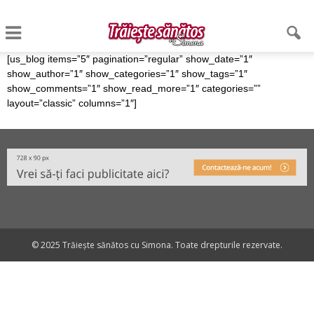
[us_blog items=”5″ pagination=”regular” show_date=”1″
show_author=”1″ show_categories=”1″ show_tags=”1″
show_comments=”1″ show_read_more=”1″ categories=””
layout=”classic” columns=”1″]
© 2025 Trăiește sănătos cu Simona. Toate drepturile rezervate.