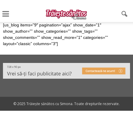
[us_blog items=”9″ pagination=”ajax” show_date=”1″
show_author=”” show_categories=”” show_tags=””
show_comments=”” show_read_more=”1″ categories=””
layout=”classic” columns=”3″]
© 2025 Trăiește sănătos cu Simona. Toate drepturile rezervate.