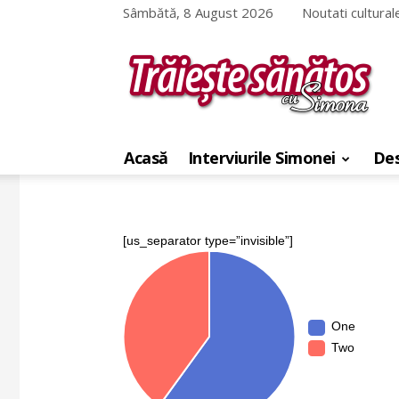
Sâmbătă, 8 August 2026
Noutati cultural
Traieste
sanatos
cu
Acasă
Interviurile Simonei
Des
Simona
[us_separator type=”invisible”]
One
Two