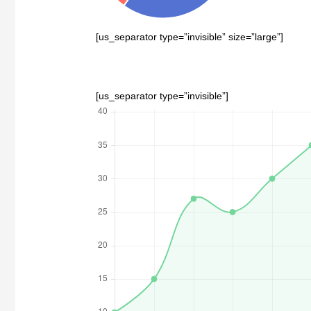
[us_separator type=”invisible” size=”large”]
[us_separator type=”invisible”]