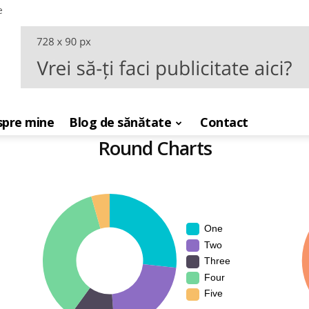
e
pre mine
Blog de sănătate
Contact
Round Charts
One
Two
Three
Four
Five