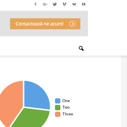
One
Two
Three