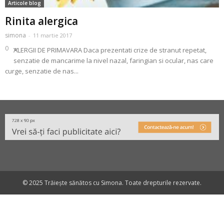
Articole blog
Rinita alergica
simona
-
11 martie 2017
0
ALERGII DE PRIMAVARA Daca prezentati crize de stranut repetat,
senzatie de mancarime la nivel nazal, faringian si ocular, nas care
curge, senzatie de nas...
© 2025 Trăiește sănătos cu Simona. Toate drepturile rezervate.