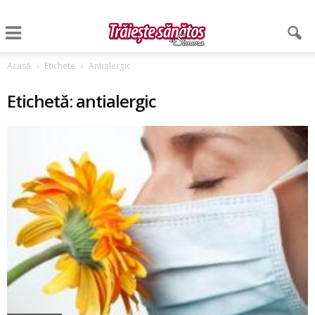
Acasă
Etichete
Antialergic
Etichetă: antialergic