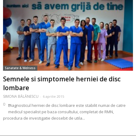
Sanatate & Welness
Semnele si simptomele herniei de disc
lombare
SIMONA BĂLĂNESCU
-
6 aprilie 2015
0
Diagnosticul herniei de disc lombare este stabilit numai de catre
medicul specialist pe baza consultului, completat de RMN,
procedura de investigatie deosebit de utila...