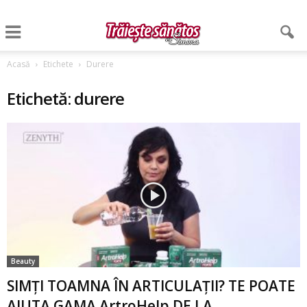
Acasă
Etichete
Durere
Etichetă: durere
Beauty
SIMȚI TOAMNA ÎN ARTICULAȚII? TE POATE
AJUTA GAMA ArtroHelp DE LA...