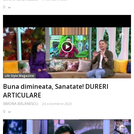
0
Life Style Magazine
Buna dimineata, Sanatate! DURERI
ARTICULARE
SIMONA BĂLĂNESCU
-
24 octombrie 2023
0