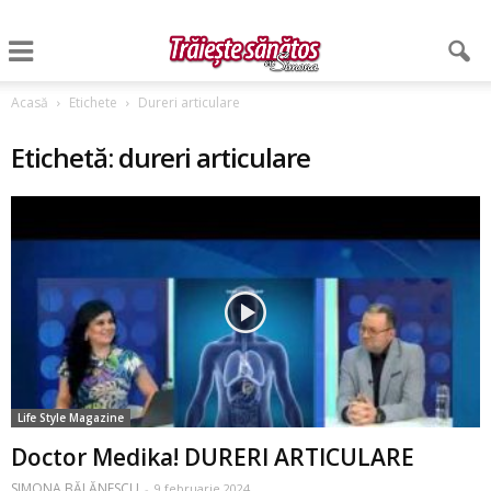
Acasă
Etichete
Dureri articulare
Etichetă: dureri articulare
Life Style Magazine
Doctor Medika! DURERI ARTICULARE
SIMONA BĂLĂNESCU
-
9 februarie 2024