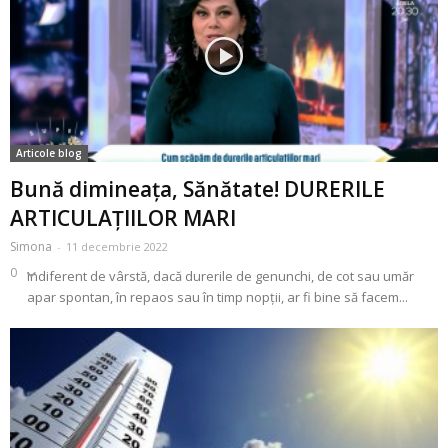
Articole blog
Bună dimineața, Sănătate! DURERILE
ARTICULAȚIILOR MARI
Simona
-
11 decembrie 2022
0
Indiferent de vârstă, dacă durerile de genunchi, de cot sau umăr
apar spontan, în repaos sau în timp nopții, ar fi bine să facem...