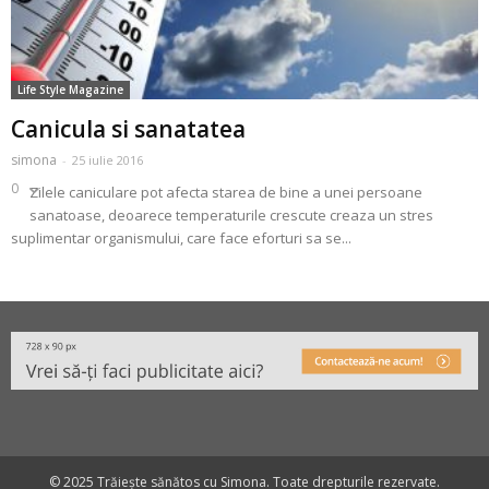
Life Style Magazine
Canicula si sanatatea
simona
-
25 iulie 2016
0
Zilele caniculare pot afecta starea de bine a unei persoane
sanatoase, deoarece temperaturile crescute creaza un stres
suplimentar organismului, care face eforturi sa se...
© 2025 Trăiește sănătos cu Simona. Toate drepturile rezervate.