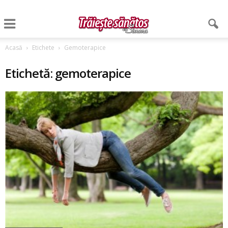
Acasă
Etichete
Gemoterapice
Etichetă: gemoterapice