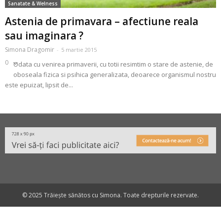
Sanatate & Welness
Astenia de primavara – afectiune reala
sau imaginara ?
Simona Dragomir
-
5 martie 2015
0
Odata cu venirea primaverii, cu totii resimtim o stare de astenie, de
oboseala fizica si psihica generalizata, deoarece organismul nostru
este epuizat, lipsit de...
© 2025 Trăiește sănătos cu Simona. Toate drepturile rezervate.