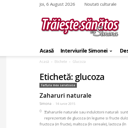
Joi, 6 August 2026
Noutati culturale
Traieste
sanatos
Acasă
Interviurile Simonei
Des
cu
Simona
Acasă
Etichete
Glucoza
Etichetă: glucoza
Farfuria mea sanatoasa
Zaharuri naturale
Simona
-
14 iunie 2015
0
Zaharurile naturale sau indulcitorii naturali sunt
reprezentati de glucoza (in legume si fructe dulci
fructoza (in fructe), maltoza (în cereale), lactoza (în