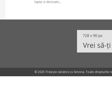
lapte si derivate...
© 2025 Trăiește sănătos cu Simona. Toate drepturile r