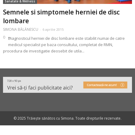
Sanatate & Welness
Semnele si simptomele herniei de disc
lombare
SIMONA BĂLĂNESCU
-
6 aprilie 2015
0
Diagnosticul herniei de disc lombare este stabilit numai de catre
medicul specialist pe baza consultului, completat de RMN,
procedura de investigatie deosebit de utila...
© 2025 Trăiește sănătos cu Simona. Toate drepturile rezervate.