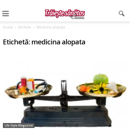
Acasă
Etichete
Medicina alopata
Etichetă: medicina alopata
Life Style Magazine