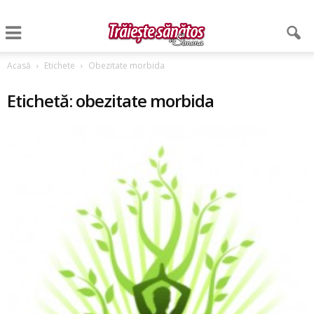
Acasă
Etichete
Obezitate morbida
Etichetă: obezitate morbida