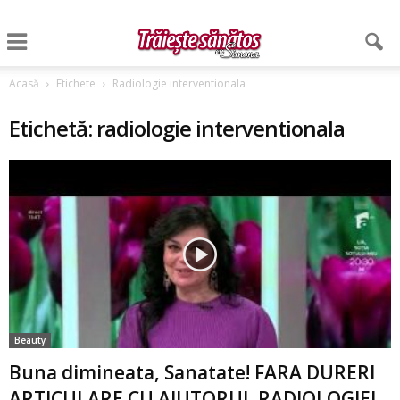
Acasă
Etichete
Radiologie interventionala
Etichetă: radiologie interventionala
Beauty
Buna dimineata, Sanatate! FARA DURERI
ARTICULARE CU AJUTORUL RADIOLOGIEI