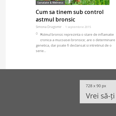
Sanatate & Welness
Cum sa tinem sub control
astmul bronsic
Simona Dragomir
-
1 septembrie 2015
0
Astmul bronsic reprezinta o stare de inflamatie
cronica a mucoasei bronsice; are o determinare
genetica, dar poate fi declansat si intretinut de o
serie...