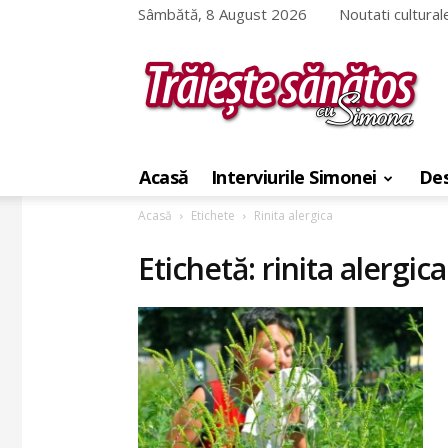
Sâmbătă, 8 August 2026
Noutati cultural
Traieste
sanatos
Acasă
Interviurile Simonei
Des
cu
Simona
Acasă
Etichete
Rinita alergica
Etichetă: rinita alergica