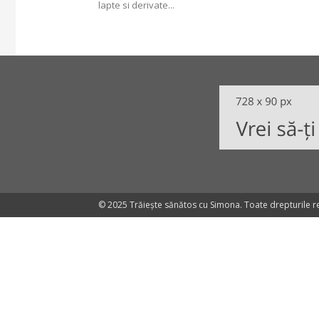
lapte si derivate...
© 2025 Trăiește sănătos cu Simona. Toate drepturile r