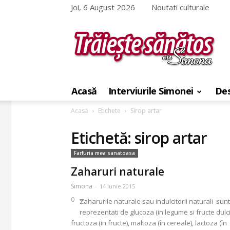
Joi, 6 August 2026
Noutati culturale
Traieste
sanatos
Acasă
Interviurile Simonei
Des
cu
Simona
Acasă
Etichete
Sirop artar
Etichetă: sirop artar
Farfuria mea sanatoasa
Zaharuri naturale
Simona
-
14 iunie 2015
0
Zaharurile naturale sau indulcitorii naturali sunt
reprezentati de glucoza (in legume si fructe dulci
fructoza (in fructe), maltoza (în cereale), lactoza (în