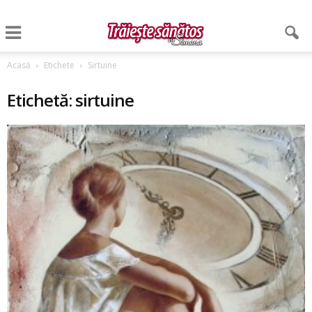
Acasă
Etichete
Sirtuine
Etichetă: sirtuine