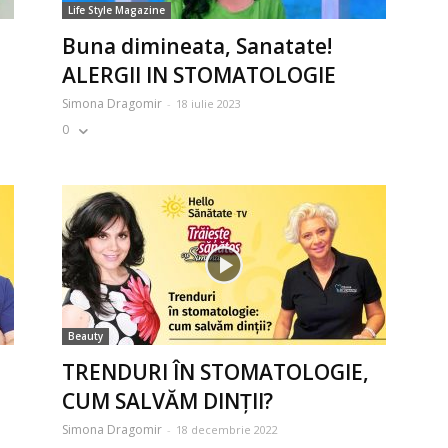
Life Style Magazine
Buna dimineata, Sanatate!
ALERGII IN STOMATOLOGIE
Simona Dragomir
-
18 iulie 2023
0
Beauty
TRENDURI ÎN STOMATOLOGIE,
CUM SALVĂM DINȚII?
Simona Dragomir
-
18 decembrie 2022