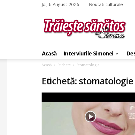
Joi, 6 August 2026
Noutati culturale
Traieste
sanatos
Acasă
Interviurile Simonei
Des
cu
Simona
Acasă
Etichete
Stomatologie
Etichetă: stomatologie