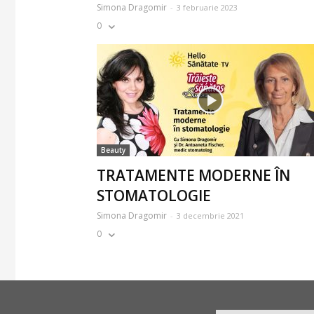
Simona Dragomir
-
3 februarie 2023
0
Beauty
TRATAMENTE MODERNE ÎN
STOMATOLOGIE
Simona Dragomir
-
3 decembrie 2021
0