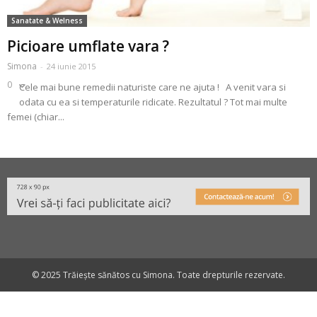
Sanatate & Welness
Picioare umflate vara ?
Simona
-
24 iunie 2015
0
Cele mai bune remedii naturiste care ne ajuta ! A venit vara si
odata cu ea si temperaturile ridicate. Rezultatul ? Tot mai multe
femei (chiar...
© 2025 Trăiește sănătos cu Simona. Toate drepturile rezervate.