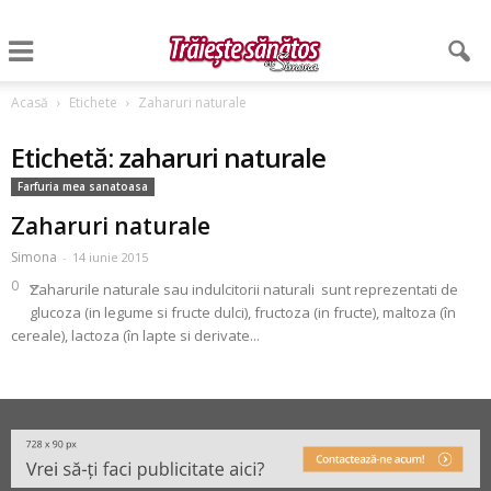
Acasă
Etichete
Zaharuri naturale
Etichetă: zaharuri naturale
Farfuria mea sanatoasa
Zaharuri naturale
Simona
-
14 iunie 2015
0
Zaharurile naturale sau indulcitorii naturali sunt reprezentati de
glucoza (in legume si fructe dulci), fructoza (in fructe), maltoza (în
cereale), lactoza (în lapte si derivate...