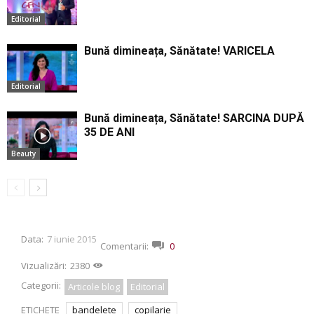
Editorial
Bună dimineața, Sănătate! VARICELA
Editorial
Bună dimineața, Sănătate! SARCINA DUPĂ
35 DE ANI
Beauty
Data:
7 iunie 2015
Comentarii:
0
Vizualizări:
2380
Categorii:
Articole blog
Editorial
ETICHETE
bandelete
copilarie