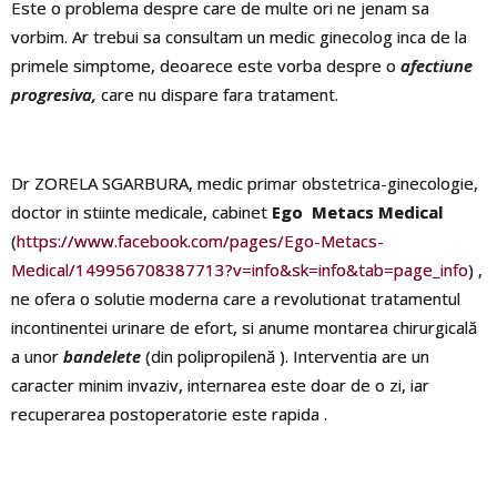
Este o problema despre care de multe ori ne jenam sa
vorbim. Ar trebui sa consultam un medic ginecolog inca de la
primele simptome, deoarece este vorba despre o
afectiune
progresiva,
care nu dispare fara tratament.
Dr ZORELA SGARBURA, medic primar obstetrica-ginecologie,
doctor in stiinte medicale, cabinet
Ego Metacs
Medical
(
https://www.facebook.com/pages/Ego-Metacs-
Medical/149956708387713?v=info&sk=info&tab=page_info
) ,
ne ofera o solutie moderna care a revolutionat tratamentul
incontinentei urinare de efort, si anume montarea chirurgicală
a unor
bandelete
(din polipropilenă ). Interventia are un
caracter minim invaziv, internarea este doar de o zi, iar
recuperarea postoperatorie este rapida .