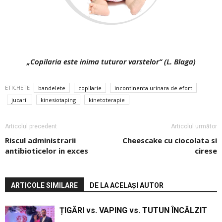
„Copilaria este inima tuturor varstelor” (L. Blaga)
ETICHETE
bandelete
copilarie
incontinenta urinara de efort
jucarii
kinesiotaping
kinetoterapie
Articolul precedent
Articolul următor
Riscul administrarii
Cheescake cu ciocolata si
antibioticelor in exces
cirese
ARTICOLE SIMILARE
DE LA ACELAȘI AUTOR
ȚIGĂRI vs. VAPING vs. TUTUN ÎNCĂLZIT