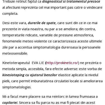
Trebuie retinut faptul ca
diagnosticul si tratamentul precoce
al afectiunii reprezinta cel mai important pas catre o vindecare
completa.
Desi este vara,
durerile de spate
, care sunt din ce in ce mai
prezente in viata noastra, nu par a se ameliora; din contra,
temperaturile ridicate, variatiile de presiune atmosferica,
fenomenele meteo violente ce caracterizeaza aceste ultimele
zile par a accentua simptomatologia dureroasa la persoanele
meteosensibile.
Kinetoterapeutul EVA LIE
(
http://prokinetic.ro/
) ne prezinta o
metoda simpla, accesibila, fara efecte adverse: este vorba de
kinesiotaping cu ajutorul benzilor
elastice aplicate la nivelul
pielii, care permit imbunatatirea circulatiei locale si ameliorarea
simptomatologiei.
Mi-a facut mare placere sa ma reintorc in lumea frumoasa a
copilariei
. Sincera sa fiu parca nu as mai fi plecat din acest