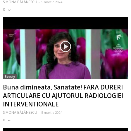
SIMONA BĂLĂNESCU
-
5 martie 2024
0
Beauty
Buna dimineata, Sanatate! FARA DURERI
ARTICULARE CU AJUTORUL RADIOLOGIEI
INTERVENTIONALE
SIMONA BĂLĂNESCU
-
5 martie 2024
0