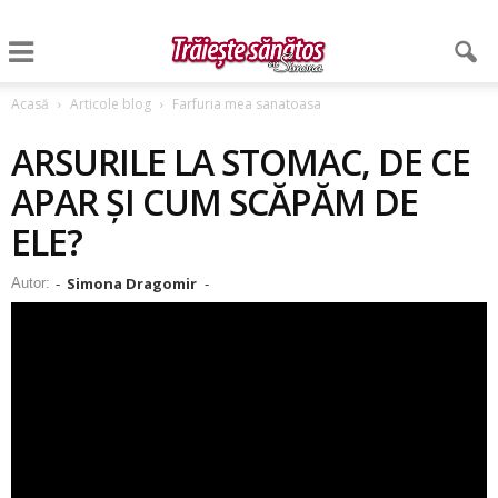
Acasă
Articole blog
Farfuria mea sanatoasa
ARSURILE LA STOMAC, DE CE
APAR ȘI CUM SCĂPĂM DE
ELE?
Simona Dragomir
Autor:
-
-