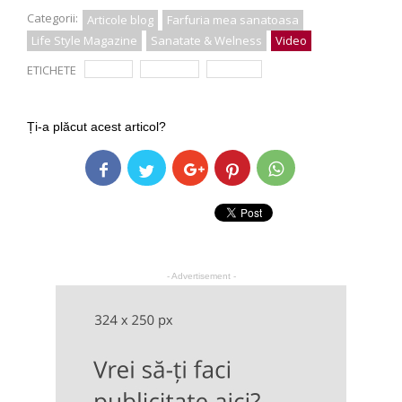
Categorii:
Articole blog
Farfuria mea sanatoasa
Life Style Magazine
Sanatate & Welness
Video
ETICHETE
arsuri
digestie
stomac
Ți-a plăcut acest articol?
- Advertisement -