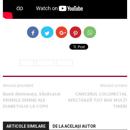
ETICHETE
arsuri
digestie
stomac
Articolul precedent
Articolul următor
Bună dimineața, Sănătate!
CANCERUL COLORECTAL
PRIMELE SEMNE ALE
AFECTEAZĂ TOT MAI MULȚI
DIABETULUI LA COPII
TINERI
ARTICOLE SIMILARE
DE LA ACELAȘI AUTOR