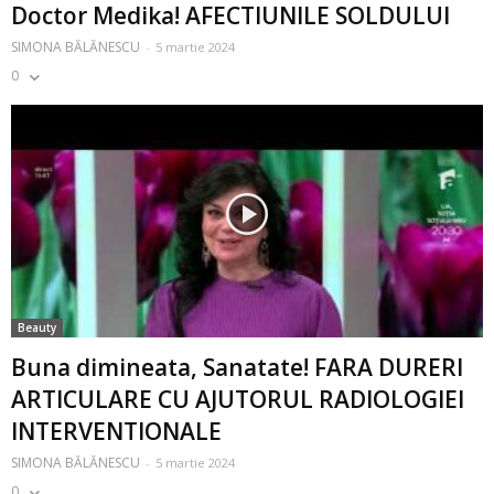
Doctor Medika! AFECTIUNILE SOLDULUI
SIMONA BĂLĂNESCU
-
5 martie 2024
0
Beauty
Buna dimineata, Sanatate! FARA DURERI
ARTICULARE CU AJUTORUL RADIOLOGIEI
INTERVENTIONALE
SIMONA BĂLĂNESCU
-
5 martie 2024
0