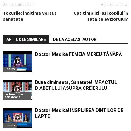
Articolul precedent
Articolul următor
Tocurile: inaltime versus
Cat timp iti lasi copilul în
sanatate
fata televizorului?
ARTICOLE SIMILARE
DE LA ACELAȘI AUTOR
Doctor Medika FEMEIA MEREU TÂNĂRĂ
Beauty
Buna dimineata, Sanatate! IMPACTUL
DIABETULUI ASUPRA CREIERULUI
Farfuria mea
sanatoasa
Doctor Medika! INGRIJIREA DINTILOR DE
LAPTE
Beauty