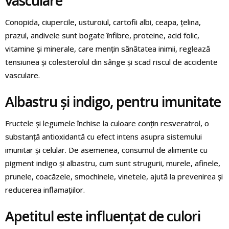
vasculare
Conopida, ciupercile, usturoiul, cartofii albi, ceapa, țelina,
prazul, andivele sunt bogate înfibre, proteine, acid folic,
vitamine și minerale, care mențin sănătatea inimii, reglează
tensiunea și colesterolul din sânge și scad riscul de accidente
vasculare.
Albastru și indigo, pentru imunitate
Fructele și legumele închise la culoare conțin resveratrol, o
substanță antioxidantă cu efect intens asupra sistemului
imunitar și celular. De asemenea, consumul de alimente cu
pigment indigo și albastru, cum sunt strugurii, murele, afinele,
prunele, coacăzele, smochinele, vinetele, ajută la prevenirea și
reducerea inflamațiilor.
Apetitul este influențat de culori