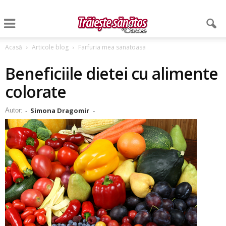
Acasă
Articole blog
Farfuria mea sanatoasa
Beneficiile dietei cu alimente
colorate
Simona Dragomir
Autor:
-
-