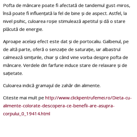
Pofta de mâncare poate fi afectată de tandemul gust-miros,
însă poate fi influențată la fel de bine și de aspect. Astfel, la
nivel psihic, culoarea roșie stimulează apetitul și dă o stare
plăcută de energie.
Aproape același efect este dat și de portocaliu. Galbenul, pe
de altă parte, oferă o senzație de saturație, iar albastrul
calmează simțurile, chiar și când vine vorba despre pofta de
mâncare. Verdele din farfurie induce stare de relaxare și de
sațietate.
Culoarea indică gramajul de zahăr din alimente.
Citeste mai mult pe
http://www.clickpentrufemei.ro/Dieta-cu-
alimente-colorate-descopera-ce-benefii-are-asupra-
corpului_0_19414.html