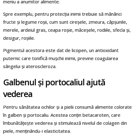
meniu a anumitor alimente.
Spre exemplu, pentru protecția inimii trebuie să mănânci
fructe și legume roșii, cum sunt cireșele, zmeura, căpșunile,
merele, ardeiul gras, ceapa roșie, măceșele, rodiile, sfecla și,
desigur, roșiile.
Pigmentul acestora este dat de licopen, un antioxidant
puternic care tonifică mușchii inimii, previne coagularea
sângelui și ateroscleroza.
Galbenul și portocaliul ajută
vederea
Pentru sănătatea ochilor și a pielii consumă alimente colorate
în galben și portocaliu. Acestea conțin betacaroten, care
îmbunătățește vederea și stimulează nivelul de colagen din
piele, menținându-i elasticitatea.