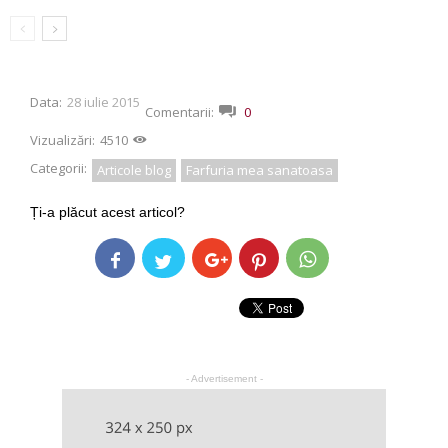
Data:
28 iulie 2015
Comentarii:
0
Vizualizări:
4510
Categorii:
Articole blog
Farfuria mea sanatoasa
Ți-a plăcut acest articol?
- Advertisement -