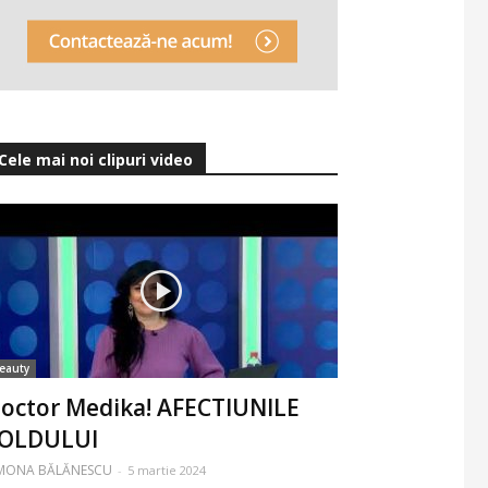
Cele mai noi clipuri video
eauty
octor Medika! AFECTIUNILE
OLDULUI
IMONA BĂLĂNESCU
-
5 martie 2024