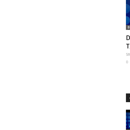
B
D
S
0