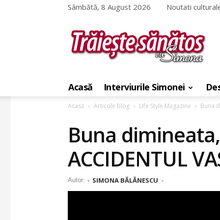
Sâmbătă, 8 August 2026
Noutati cultural
Traieste
sanatos
Acasă
Interviurile Simonei
Des
cu
Simona
Acasă
Articole blog
Life Style Magazine
Buna d
Buna dimineata,
ACCIDENTUL VA
SIMONA BĂLĂNESCU
Autor:
-
-