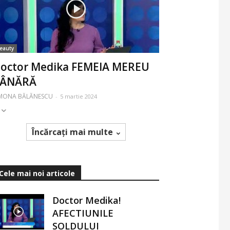
eauty
octor Medika FEMEIA MEREU
TÂNĂRĂ
IMONA BĂLĂNESCU
-
5 martie 2024
Încărcați mai multe
Cele mai noi articole
Doctor Medika!
AFECTIUNILE
SOLDULUI