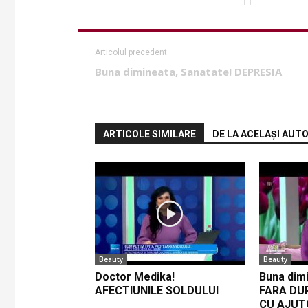
Articolul precedent
Buna dimineata, Sanatate! DEPRESIA
ARTICOLE SIMILARE
DE LA ACELAȘI AUT
Beauty
Beauty
Doctor Medika!
Buna dimi
AFECTIUNILE SOLDULUI
FARA DU
CU AJUT