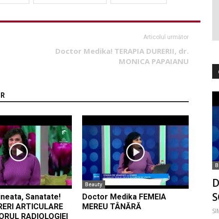
Articolul următor
Doctor Medika! TERAPIA DURERII, dr.
MONICA PAPAIANU
OR
B
D
Beauty
S
neata, Sanatate!
Doctor Medika FEMEIA
RERI ARTICULARE
MEREU TÂNĂRĂ
S
ORUL RADIOLOGIEI