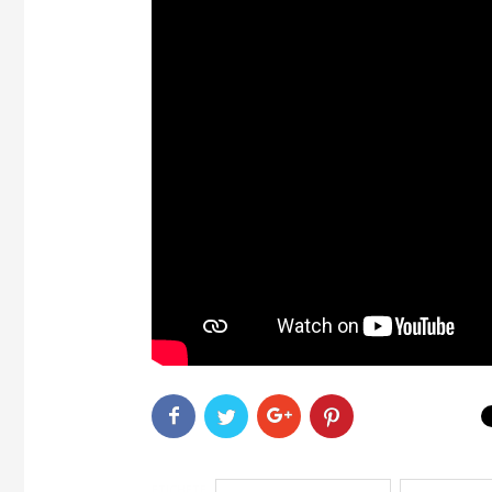
ETICHETE
accident vascular cerebral
dr. Razvan St