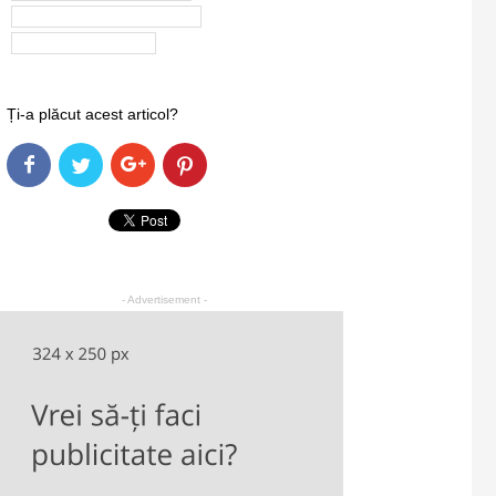
Neatza cu Razvan si Dani
Simona Balanescu
Ți-a plăcut acest articol?
- Advertisement -