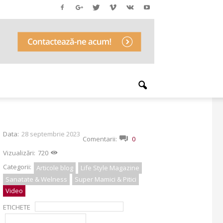
Data:
28 septembrie 2023
Comentarii:
0
Vizualizări:
720
Categorii:
Articole blog
Life Style Magazine
Sanatate & Welness
Super Mamici & Pitici
Video
ETICHETE
accident vascular cerebral
dr. Razvan Stanciulescu