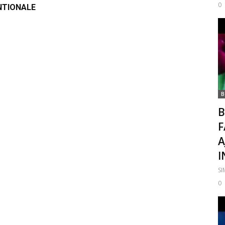
0
NTIONALE
B
B
F
A
I
S
0