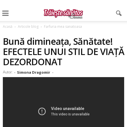
Acasă
Articole blog
Farfuria mea sanatoasa
Bună dimineața, Sănătate!
EFECTELE UNUI STIL DE VIAȚĂ
DEZORDONAT
Simona Dragomir
Autor:
-
-