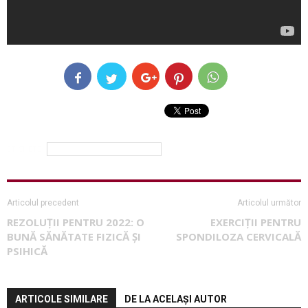
ETICHETE
efecte stil de viata sedentar
Articolul precedent
Articolul următor
REZOLUȚII PENTRU 2022: O
EXERCIȚII PENTRU
BUNĂ SĂNĂTATE FIZICĂ ȘI
SPONDILOZA CERVICALĂ
PSIHICĂ
ARTICOLE SIMILARE
DE LA ACELAȘI AUTOR