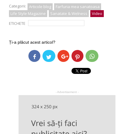
Categorii:
Articole blog
Farfuria mea sanatoasa
Life Style Magazine
Sanatate & Welness
Video
ETICHETE
efecte stil de viata sedentar
Ți-a plăcut acest articol?
- Advertisement -