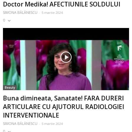
Doctor Medika! AFECTIUNILE SOLDULUI
SIMONA BĂLĂNESCU
-
5 martie 2024
0
Beauty
Buna dimineata, Sanatate! FARA DURERI
ARTICULARE CU AJUTORUL RADIOLOGIEI
INTERVENTIONALE
SIMONA BĂLĂNESCU
-
5 martie 2024
0