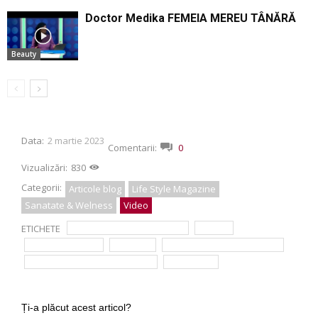
Doctor Medika FEMEIA MEREU TÂNĂRĂ
Beauty
Data:
2 martie 2023
Comentarii:
0
Vizualizări:
830
Categorii:
Articole blog
Life Style Magazine
Sanatate & Welness
Video
ETICHETE
buna dimineata sanatate
cauze
dr. Tarek Nazer
entorse
Neatza cu Razvan si Dani
Simona Dragomir Bălănescu
tratament
Ți-a plăcut acest articol?