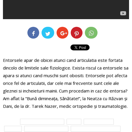
Entorsele apar de obicei atunci cand articulatia este fortata
dincolo de limitele sale fiziologice. Exista riscul ca entorsele sa
apara si atunci cand muschii sunt obositi. Entorsele pot afecta
orice fel de articulatii, dar cele mai frecvente sunt cele ale
gleznei si incheieturii mainii. Cum procedam in caz de entorsa?
Am aflat la “Bună dimineața, Sănătate!”, la Neatza cu Răzvan și
Dani, de la dr. Tarek Nazer, medic ortopedie și traumatologie.
ETICHETE
buna dimineata sanatate
cauze
dr. Tarek Nazer
entorse
Neatza cu Razvan si Dani
Simona Dragomir Bălănescu