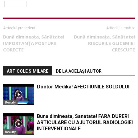
tratament
Articolul precedent
Articolul următor
Bună dimineața, Sănătate!
Bună dimineața, Sănătate!
IMPORTANȚA POSTURII
RISCURILE GLICEMIEI
CORECTE
CRESCUTE
ARTICOLE SIMILARE
DE LA ACELAȘI AUTOR
Doctor Medika! AFECTIUNILE SOLDULUI
Beauty
Buna dimineata, Sanatate! FARA DURERI
ARTICULARE CU AJUTORUL RADIOLOGIEI
INTERVENTIONALE
Beauty