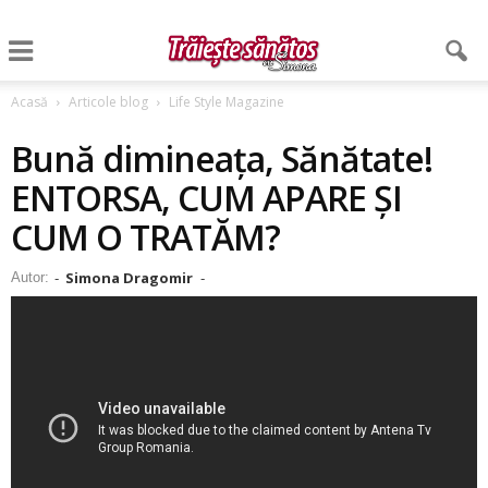
Acasă
Articole blog
Life Style Magazine
Bună dimineața, Sănătate!
ENTORSA, CUM APARE ȘI
CUM O TRATĂM?
Simona Dragomir
Autor:
-
-