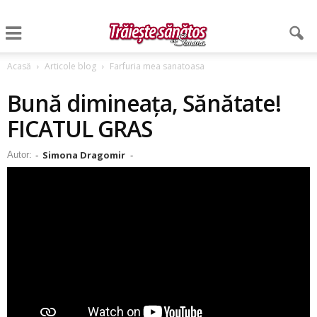
Acasă
Articole blog
Farfuria mea sanatoasa
Bună dimineața, Sănătate!
FICATUL GRAS
Simona Dragomir
Autor:
-
-