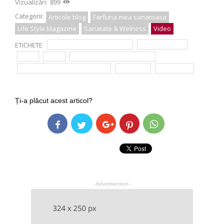
Vizualizări:
899
Categorii:
Articole blog
Farfuria mea sanatoasa
Life Style Magazine
Sanatate & Welness
Video
ETICHETE
buna dimineata sanatate
dr. Dan Pitigoi
ficat
gras
Neatza cu Razvan si Dani
Simona Dragomir Bălănescu
steatoza
tratament
Ți-a plăcut acest articol?
- Advertisement -