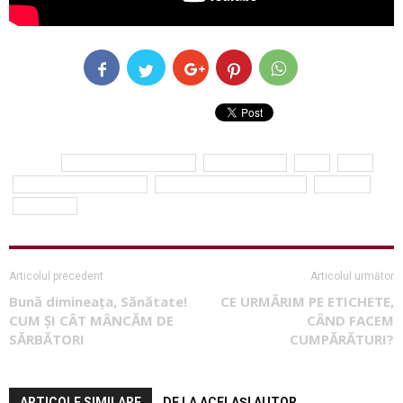
ETICHETE
buna dimineata sanatate
dr. Dan Pitigoi
ficat
gras
Neatza cu Razvan si Dani
Simona Dragomir Bălănescu
steatoza
tratament
Articolul precedent
Articolul următor
Bună dimineața, Sănătate!
CE URMĂRIM PE ETICHETE,
CUM ȘI CÂT MÂNCĂM DE
CÂND FACEM
SĂRBĂTORI
CUMPĂRĂTURI?
ARTICOLE SIMILARE
DE LA ACELAȘI AUTOR