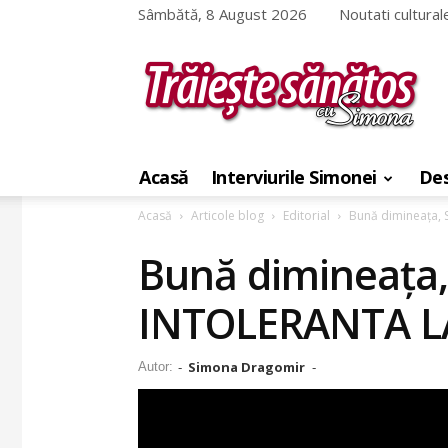
Sâmbătă, 8 August 2026
Noutati cultural
Traieste
sanatos
Acasă
Interviurile Simonei
Des
cu
Simona
Acasă
Articole blog
Editorial
Bună dimineața,
Bună dimineața,
INTOLERANTA L
Simona Dragomir
Autor:
-
-