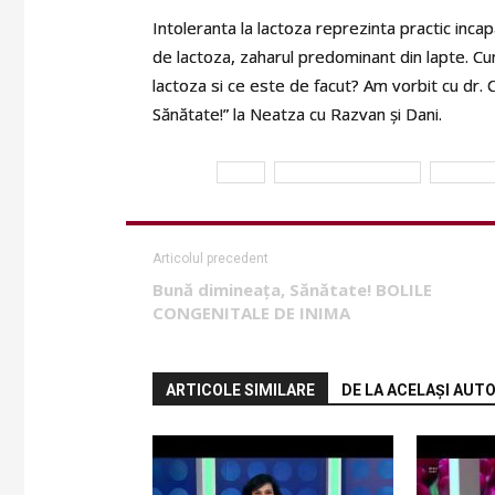
Intoleranta la lactoza reprezinta practic inca
de lactoza, zaharul predominant din lapte. 
lactoza si ce este de facut? Am vorbit cu dr
Sănătate!” la Neatza cu Razvan și Dani.
ETICHETE
copii
dr. Crenguta Momirla
intoleran
Articolul precedent
Bună dimineața, Sănătate! BOLILE
CONGENITALE DE INIMA
ARTICOLE SIMILARE
DE LA ACELAȘI AUT