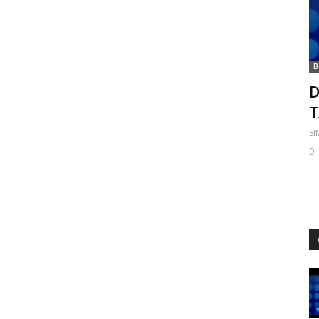
B
D
S
0