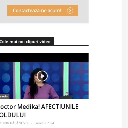
Cele mai noi clipuri video
eauty
octor Medika! AFECTIUNILE
OLDULUI
IMONA BĂLĂNESCU
-
5 martie 2024