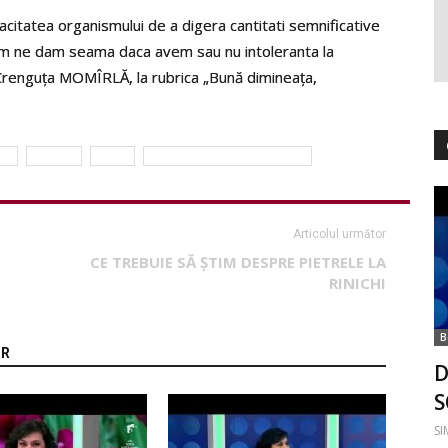
pacitatea organismului de a digera cantitati semnificative
Cum ne dam seama daca avem sau nu intoleranta la
. Crenguța MOMÎRLĂ, la rubrica „Bună dimineața,
ta
lactoza
lapte
Simona Dragomir Bălănescu
Articolul următor
CE TREBUIE SĂ ȘTIM DESPRE PIETRELE LA
RINICHI
B
OR
D
S
S