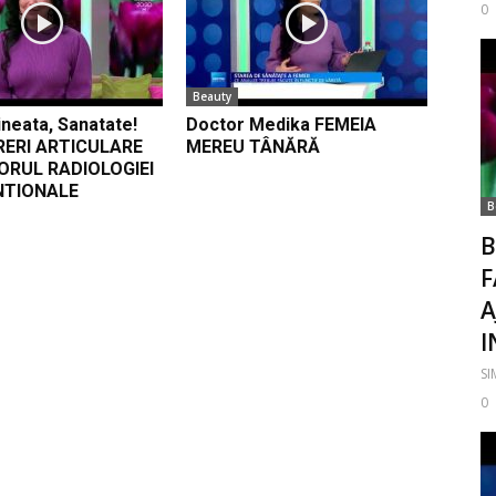
0
Beauty
neata, Sanatate!
Doctor Medika FEMEIA
RERI ARTICULARE
MEREU TÂNĂRĂ
ORUL RADIOLOGIEI
NTIONALE
B
B
F
A
I
S
0