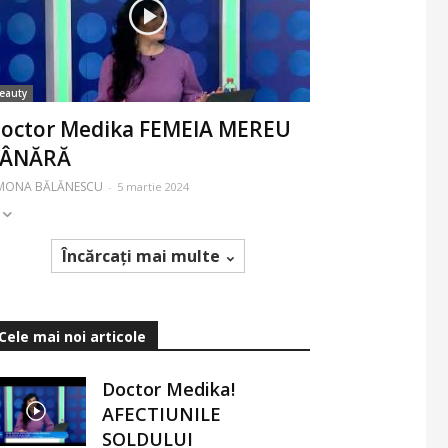
eauty
octor Medika FEMEIA MEREU
TÂNĂRĂ
IMONA BĂLĂNESCU
-
5 martie 2024
Încărcați mai multe
Cele mai noi articole
Doctor Medika!
AFECTIUNILE
SOLDULUI