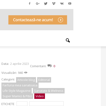
Data:
2 aprilie 2023
Comentarii:
0
Vizualizări:
940
Categorii:
Articole blog
Editorial
Farfuria mea sanatoasa
Life Style Magazine
Sanatate & Welness
Super Mamici & Pitici
Video
ETICHETE
copii
dr. Crenguta Momirla