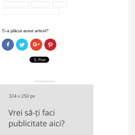
intoleranta
lactoza
lapte
Simona Dragomir Bălănescu
Ți-a plăcut acest articol?
- Advertisement -