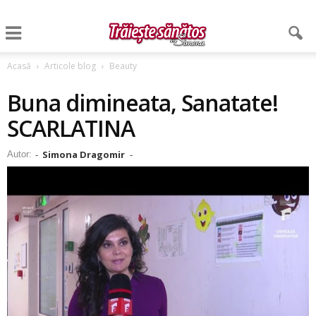
Acasă
Articole blog
Beauty
Buna dimineata, Sanatate!
SCARLATINA
Simona Dragomir
Autor:
-
-