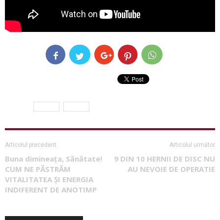
ETICHETE
crema
serum
Articolul precedent
Articolul următor
Buna dimineața, Sănătate!
9 DIN 10 HERNII DE DISC NU
CUM NE PĂSTRĂM
AU NEVOIE DE OPERATIE
VITALITATEA ȘI ENERGIA
INDIFERENT DE ANOTIMP