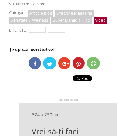
Vizualizări:
1246
Categorii:
Articole blog
Life Style Magazine
Sanatate & Welness
Super Mamici & Pitici
Video
ETICHETE
crema
serum
Ți-a plăcut acest articol?
- Advertisement -