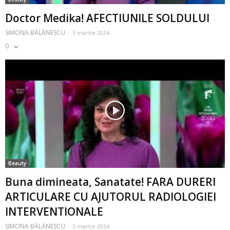
Doctor Medika! AFECTIUNILE SOLDULUI
SIMONA BĂLĂNESCU
-
5 martie 2024
0
Beauty
Buna dimineata, Sanatate! FARA DURERI
ARTICULARE CU AJUTORUL RADIOLOGIEI
INTERVENTIONALE
SIMONA BĂLĂNESCU
-
5 martie 2024