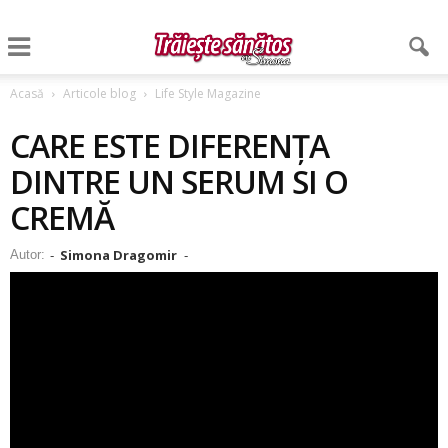
Acasă
Articole blog
Life Style Magazine
CARE ESTE DIFERENȚA
DINTRE UN SERUM SI O
CREMĂ
Simona Dragomir
Autor:
-
-