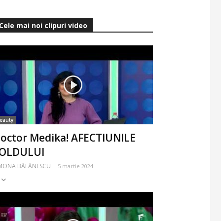
Cele mai noi clipuri video
eauty
octor Medika! AFECTIUNILE
OLDULUI
IMONA BĂLĂNESCU
-
5 martie 2024