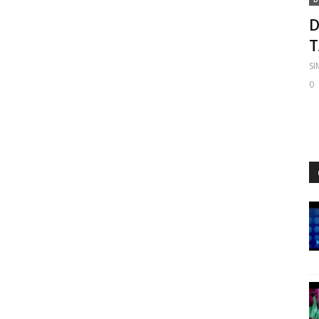
D
S
0