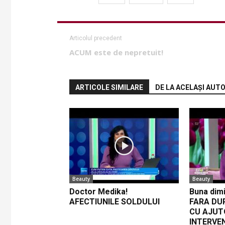
Articolul precedent
ACUM este de nepretuit!
ARTICOLE SIMILARE
DE LA ACELAȘI AUT
Beauty
Beauty
Doctor Medika!
Buna dimi
AFECTIUNILE SOLDULUI
FARA DU
CU AJUT
INTERVE