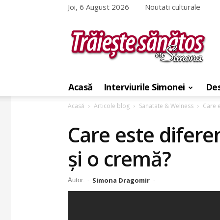
Joi, 6 August 2026
Noutati culturale
Traieste
sanatos
Acasă
Interviurile Simonei
Des
cu
Simona
Acasă
Articole blog
Sanatate & Welness
Care e
Care este difere
și o cremă?
Simona Dragomir
Autor:
-
-