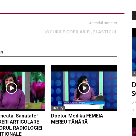
Articolul următor
JOCURILE COPILARIEI, ELASTICUL
OR
B
D
S
S
Beauty
0
neata, Sanatate!
Doctor Medika FEMEIA
RERI ARTICULARE
MEREU TÂNĂRĂ
ORUL RADIOLOGIEI
NTIONALE