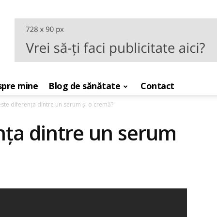
pre mine
Blog de sănătate
Contact
ste diferența dintre un serum și o cremă?
nța dintre un serum