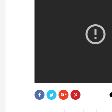
ETICHETE
crema
diferenta
serum