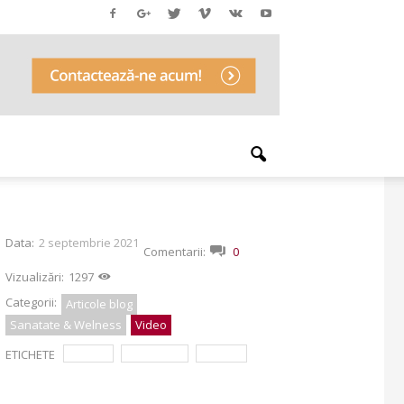
Data:
2 septembrie 2021
Comentarii:
0
Vizualizări:
1297
Categorii:
Articole blog
Sanatate & Welness
Video
ETICHETE
crema
diferenta
serum