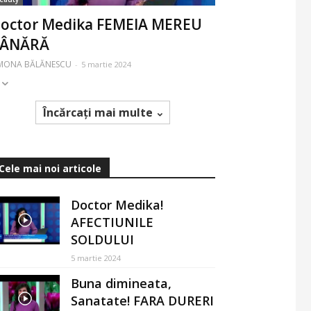
octor Medika FEMEIA MEREU
TÂNĂRĂ
IMONA BĂLĂNESCU
-
5 martie 2024
Încărcați mai multe
Cele mai noi articole
Doctor Medika!
AFECTIUNILE
SOLDULUI
5 martie 2024
Buna dimineata,
Sanatate! FARA DURERI