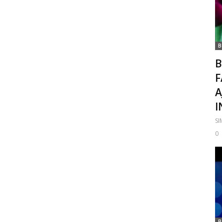
B
B
F
A
I
S
0
B