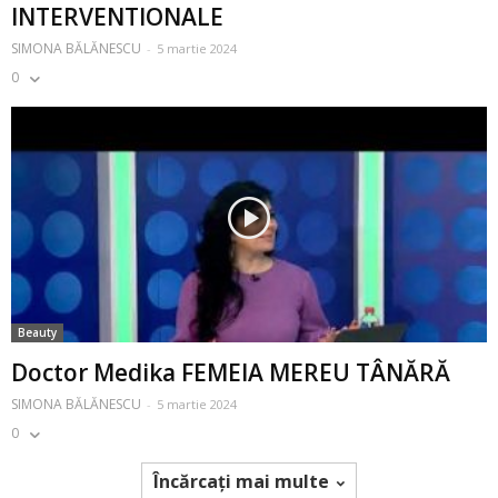
INTERVENTIONALE
SIMONA BĂLĂNESCU
-
5 martie 2024
0
Beauty
Doctor Medika FEMEIA MEREU TÂNĂRĂ
SIMONA BĂLĂNESCU
-
5 martie 2024
0
Încărcați mai multe