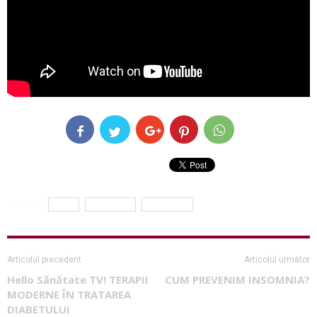
ETICHETE
copii
meningita
simptome
Articolul precedent
Articolul următor
Hello Sănătate TV! TERAPII
CUM PREVENIM INSOMNIA?
MODERNE ÎN TRATAREA
DIABETULUI