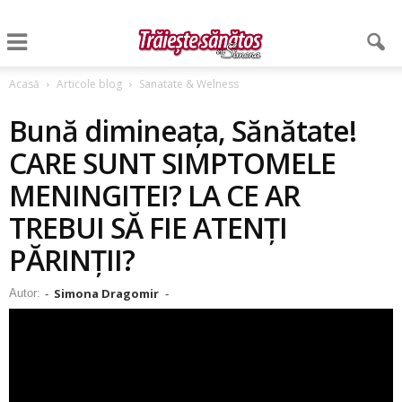
Acasă
Articole blog
Sanatate & Welness
Bună dimineața, Sănătate!
CARE SUNT SIMPTOMELE
MENINGITEI? LA CE AR
TREBUI SĂ FIE ATENȚI
PĂRINȚII?
Simona Dragomir
Autor:
-
-