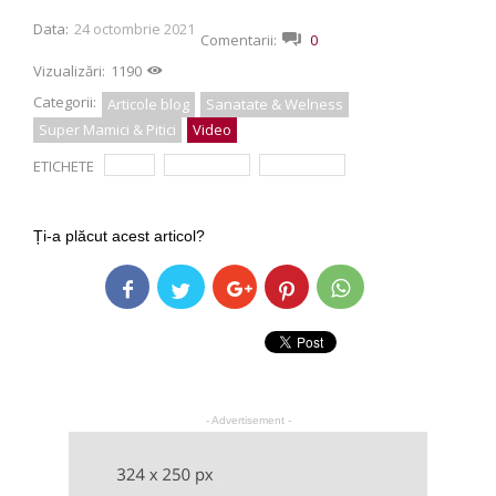
Data:
24 octombrie 2021
Comentarii:
0
Vizualizări:
1190
Categorii:
Articole blog
Sanatate & Welness
Super Mamici & Pitici
Video
ETICHETE
copii
meningita
simptome
Ți-a plăcut acest articol?
- Advertisement -