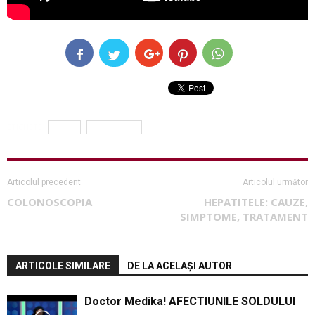
ETICHETE
acuta
pancreatita
Articolul precedent
Articolul următor
COLONOSCOPIA
HEPATITELE: CAUZE,
SIMPTOME, TRATAMENT
ARTICOLE SIMILARE
DE LA ACELAȘI AUTOR
Doctor Medika! AFECTIUNILE SOLDULUI