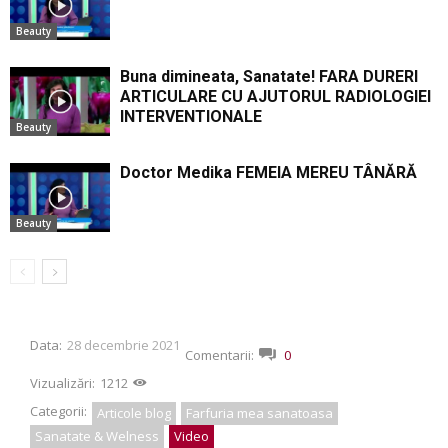
Beauty
Buna dimineata, Sanatate! FARA DURERI
ARTICULARE CU AJUTORUL RADIOLOGIEI
INTERVENTIONALE
Beauty
Doctor Medika FEMEIA MEREU TÂNĂRĂ
Beauty
Data:
28 decembrie 2021
Comentarii:
0
Vizualizări:
1212
Categorii:
Articole blog
Farfuria mea sanatoasa
Sanatate & Welness
Video