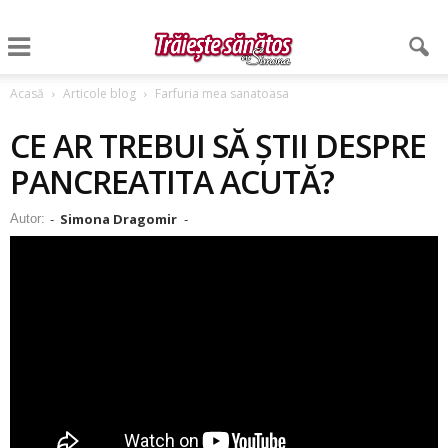
Acasă
Articole blog
Farfuria mea sanatoasa
CE AR TREBUI SĂ ȘTII DESPRE
PANCREATITA ACUTĂ?
Simona Dragomir
Autor:
-
-