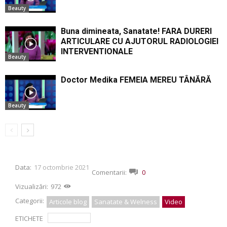
Beauty
Buna dimineata, Sanatate! FARA DURERI
ARTICULARE CU AJUTORUL RADIOLOGIEI
INTERVENTIONALE
Beauty
Doctor Medika FEMEIA MEREU TÂNĂRĂ
Beauty
Data:
17 octombrie 2021
Comentarii:
0
Vizualizări:
972
Categorii:
Articole blog
Sanatate & Welness
Video
ETICHETE
constipatie