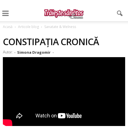
Acasă
Articole blog
Sanatate & Welness
CONSTIPAȚIA CRONICĂ
Simona Dragomir
Autor:
-
-