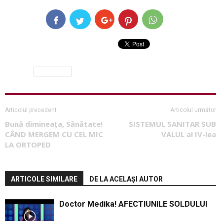
ETICHETE
constipatie
Articolul precedent
Articolul următor
Bună dimineața, Sănătate!
SISTEMUL SANITAR SUB
CÂND MERGEM CU CEL MIC
VALUL al IV-lea
LA ORTOPED
ARTICOLE SIMILARE
DE LA ACELAȘI AUTOR
Doctor Medika! AFECTIUNILE SOLDULUI