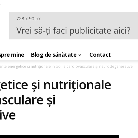
e
pre mine
Blog de sănătate
Contact
ențe energetice și nutriționale în bolile cardiovasculare și neurodegenerative
tice și nutriționale
asculare și
ive