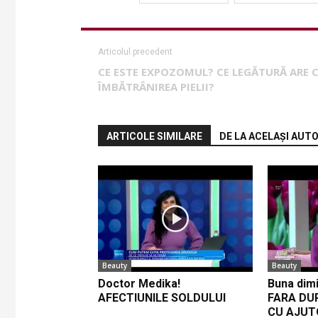
Articolul precedent
CE ESTE EXPOZOMUL? CE LEGĂTURĂ ARE 
ÎMBĂTRÂNIREA PIELII?
ARTICOLE SIMILARE
DE LA ACELAȘI AUT
Beauty
Beauty
Doctor Medika!
Buna dimi
AFECTIUNILE SOLDULUI
FARA DU
CU AJUT