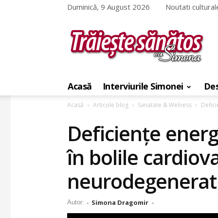
Duminică, 9 August 2026
Noutati cultural
Traieste
sanatos
Acasă
Interviurile Simonei
Des
cu
Simona
Acasă
Articole blog
Sanatate & Welness
Defici
Deficiențe energe
în bolile cardiov
neurodegenerat
Simona Dragomir
Autor:
-
-