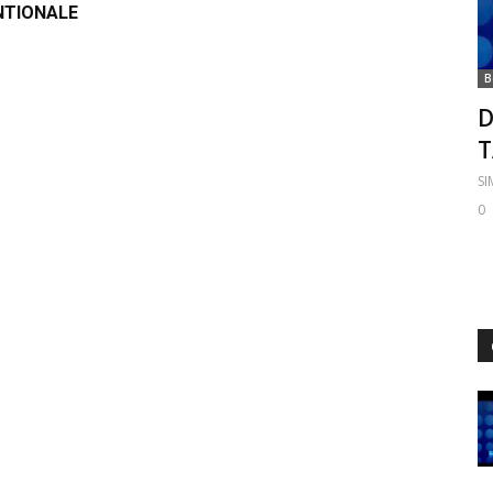
NTIONALE
B
D
S
0