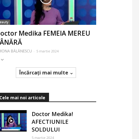
eauty
octor Medika FEMEIA MEREU
TÂNĂRĂ
IMONA BĂLĂNESCU
-
5 martie 2024
Încărcați mai multe
Cele mai noi articole
Doctor Medika!
AFECTIUNILE
SOLDULUI
5 martie 2024