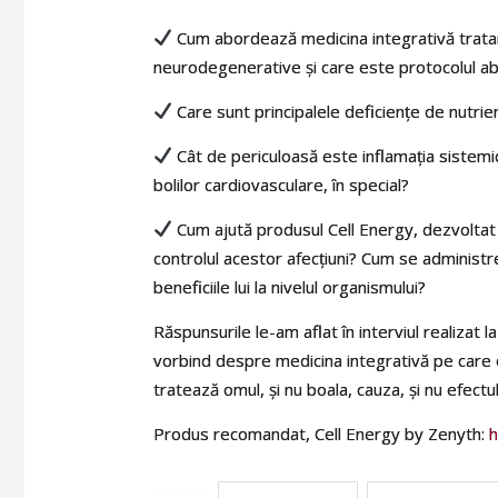
Cum abordează medicina integrativă tratame
neurodegenerative și care este protocolul abo
Care sunt principalele deficiențe de nutrie
Cât de periculoasă este inflamația sistemică î
bolilor cardiovasculare, în special?
Cum ajută produsul Cell Energy, dezvoltat 
controlul acestor afecțiuni? Cum se administr
beneficiile lui la nivelul organismului?
Răspunsurile le-am aflat în interviul realizat
vorbind despre
medicina integrativă pe care o
tratează omul, și nu boala, cauza, și nu efectu
Produs recomandat, Cell Energy by Zenyth:
h
ETICHETE
boli cardiovasculare
deficiente energeti