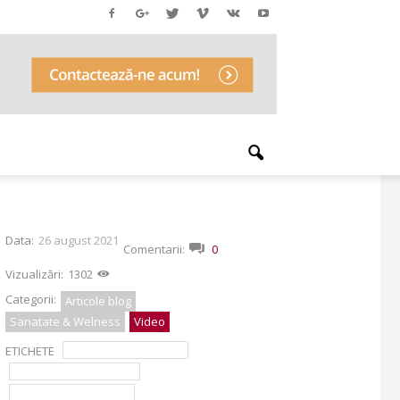
Data:
26 august 2021
Comentarii:
0
Vizualizări:
1302
Categorii:
Articole blog
Sanatate & Welness
Video
ETICHETE
boli cardiovasculare
deficiente energetice
medicina integrativa