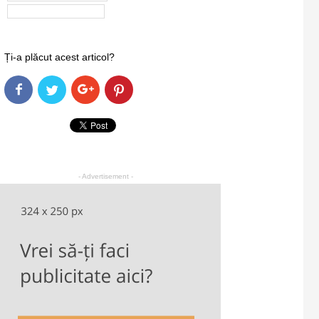
neurodegenerative
Ți-a plăcut acest articol?
- Advertisement -