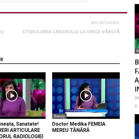
Articolul următor
CU
STIMULAREA CREIERULUI LA ORICE VÂRSTĂ
B
OR
B
F
A
I
S
0
Beauty
neata, Sanatate!
Doctor Medika FEMEIA
RERI ARTICULARE
MEREU TÂNĂRĂ
ORUL RADIOLOGIEI