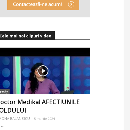
Cele mai noi clipuri video
eauty
octor Medika! AFECTIUNILE
OLDULUI
IMONA BĂLĂNESCU
-
5 martie 2024