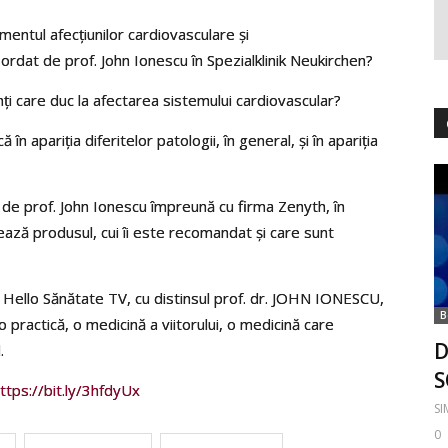
ntul afecțiunilor cardiovasculare și
rdat de prof. John Ionescu în Spezialklinik Neukirchen?
nți care duc la afectarea sistemului cardiovascular?
n apariția diferitelor patologii, în general, și în apariția
de prof. John Ionescu împreună cu firma Zenyth, în
ează produsul, cui îi este recomandat și care sunt
 la Hello Sănătate TV, cu distinsul prof. dr. JOHN IONESCU,
B
 practică, o medicină a viitorului, o medicină care
D
l.
S
ttps://bit.ly/3hfdyUx
S
0
ce
medicina integrativa
neurodegenerative