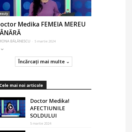
eauty
octor Medika FEMEIA MEREU
TÂNĂRĂ
IMONA BĂLĂNESCU
-
5 martie 2024
Încărcați mai multe
Cele mai noi articole
Doctor Medika!
AFECTIUNILE
SOLDULUI
5 martie 2024