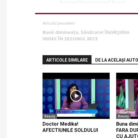
Articolul precedent
Bună dimineața, Sănătate! ÎNGRIJIREA
INIMII ÎN SEZONUL RECE
ARTICOLE SIMILARE
DE LA ACELAȘI AUT
Beauty
Beauty
Doctor Medika!
Buna dimi
AFECTIUNILE SOLDULUI
FARA DU
CU AJUT