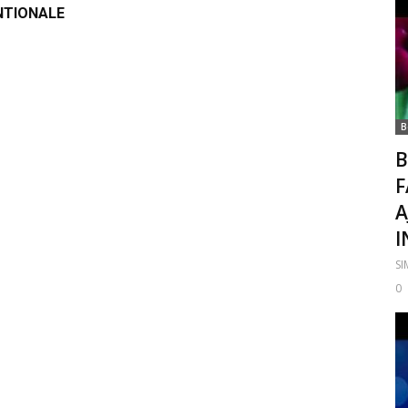
NTIONALE
B
B
F
A
I
S
0