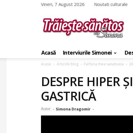
Vineri, 7 August 2026
Noutati culturale
Traieste
sanatos
Acasă
Interviurile Simonei
Des
cu
Simona
Acasă
Articole blog
Farfuria mea sanatoasa
D
DESPRE HIPER Ș
GASTRICĂ
Simona Dragomir
Autor:
-
-