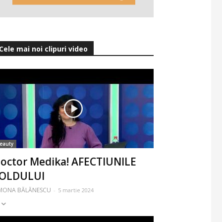
Cele mai noi clipuri video
eauty
octor Medika! AFECTIUNILE
OLDULUI
IMONA BĂLĂNESCU
-
5 martie 2024