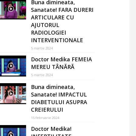
Buna dimineata,
Sanatate! FARA DURERI
ARTICULARE CU
AJUTORUL
RADIOLOGIEI
INTERVENTIONALE
5 martie 2024
Doctor Medika FEMEIA
MEREU TÂNĂRĂ
5 martie 2024
Buna dimineata,
Sanatate! IMPACTUL
DIABETULUI ASUPRA
CREIERULUI
15 februarie 2024
Doctor Medika!