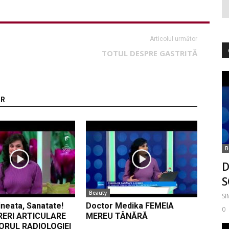
Articolul următor
TOTUL DESPRE GASTRITĂ
OR
B
D
S
Beauty
S
neata, Sanatate!
Doctor Medika FEMEIA
0
RERI ARTICULARE
MEREU TÂNĂRĂ
ORUL RADIOLOGIEI