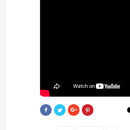
ETICHETE
gastrica
hiperaciditate
hipo