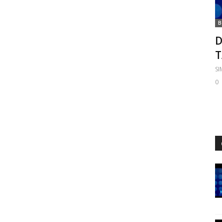
B
D
S
0