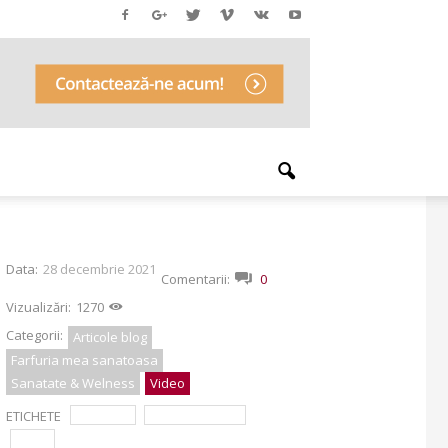
Data:
28 decembrie 2021
Comentarii:
0
Vizualizări:
1270
Categorii:
Articole blog
Farfuria mea sanatoasa
Sanatate & Welness
Video
ETICHETE
gastrica
hiperaciditate
hipo