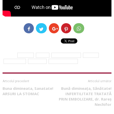
ETICHETE
afectiuni
barbat
Dr. Gheorghe Nita
prostata
reproducere
SANATATE
Simona Balanescu
Articolul precedent
Articolul următor
Buna dimineata, Sanatate!
Bună dimineața, Sănătate!
ARSURI LA STOMAC
INFERTILITATE TRATATĂ
PRIN EMBOLIZARE, dr. Rareș
Nechifor