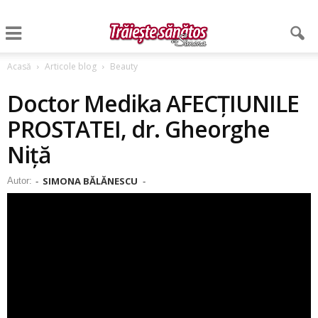
Acasă
Articole blog
Beauty
Doctor Medika AFECȚIUNILE
PROSTATEI, dr. Gheorghe
Niță
SIMONA BĂLĂNESCU
Autor:
-
-