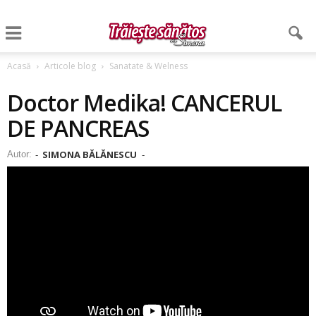
Acasă
Articole blog
Sanatate & Welness
Doctor Medika! CANCERUL
DE PANCREAS
SIMONA BĂLĂNESCU
Autor:
-
-