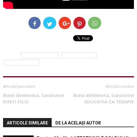
ETICHETE
cancer de pancreas
dr. Cezar Stroescu
Simona Balanescu
Articolul precedent
Articolul următor
Buna dimineata, Sanatate!
Buna dimineata, Sanatate!
DINTI FICSI
EDUCATIA CA TERAPIE
ARTICOLE SIMILARE
DE LA ACELAȘI AUTOR