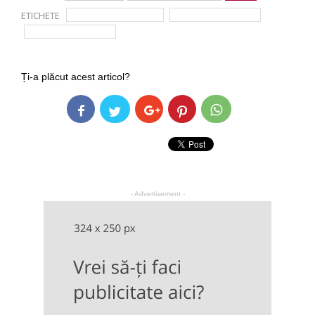
ETICHETE
cancer de pancreas
dr. Cezar Stroescu
Simona Balanescu
Ți-a plăcut acest articol?
- Advertisement -