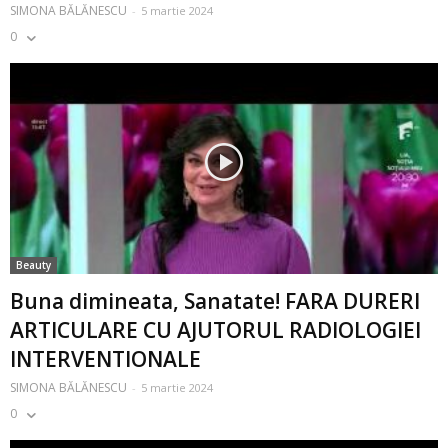
SIMONA BĂLĂNESCU
-
5 martie 2024
0
Beauty
Buna dimineata, Sanatate! FARA DURERI
ARTICULARE CU AJUTORUL RADIOLOGIEI
INTERVENTIONALE
SIMONA BĂLĂNESCU
-
5 martie 2024
0