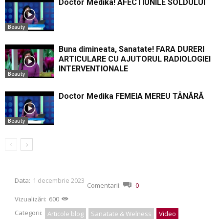
Doctor Medika! AFECTIUNILE SOLDULUI
Beauty
Buna dimineata, Sanatate! FARA DURERI
ARTICULARE CU AJUTORUL RADIOLOGIEI
INTERVENTIONALE
Beauty
Doctor Medika FEMEIA MEREU TÂNĂRĂ
Beauty
Data:
1 decembrie 2023
Comentarii:
0
Vizualizări:
600
Categorii:
Articole blog
Sanatate & Welness
Video