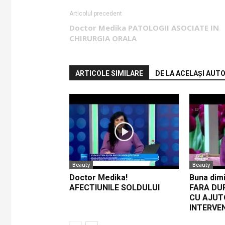
Articolul precedent
Doctor Medika PATOLOGII ASOCIATE IN
CHIRURGIA ORALA
ARTICOLE SIMILARE
DE LA ACELAȘI AUT
Beauty
Beauty
Doctor Medika!
Buna dimi
AFECTIUNILE SOLDULUI
FARA DU
CU AJUT
INTERVE