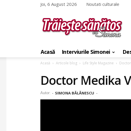
Joi, 6 August 2026
Noutati culturale
Traieste
sanatos
Acasă
Interviurile Simonei
Des
cu
Simona
Acasă
Articole blog
Life Style Magazine
Doctor
Doctor Medika V
SIMONA BĂLĂNESCU
Autor:
-
-