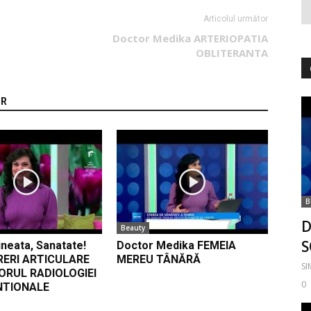
Articolul următor
Doctor Medika ARTERIOPATIA
OBLITERANTA
OR
B
D
Beauty
S
neata, Sanatate!
Doctor Medika FEMEIA
RERI ARTICULARE
MEREU TÂNĂRĂ
S
ORUL RADIOLOGIEI
0
NTIONALE