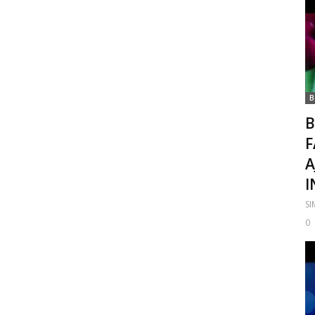
B
B
F
A
I
S
0