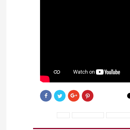
ETICHETE
copii
dr. Ilinca Tranulis
Simona Balan