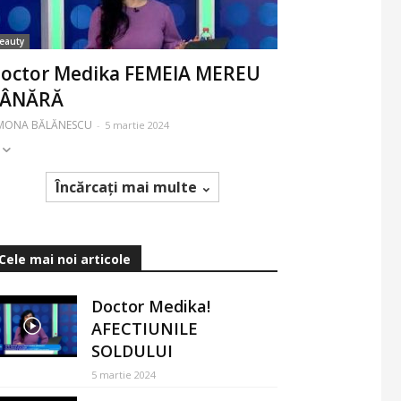
eauty
octor Medika FEMEIA MEREU
TÂNĂRĂ
IMONA BĂLĂNESCU
-
5 martie 2024
Încărcați mai multe
Cele mai noi articole
Doctor Medika!
AFECTIUNILE
SOLDULUI
5 martie 2024