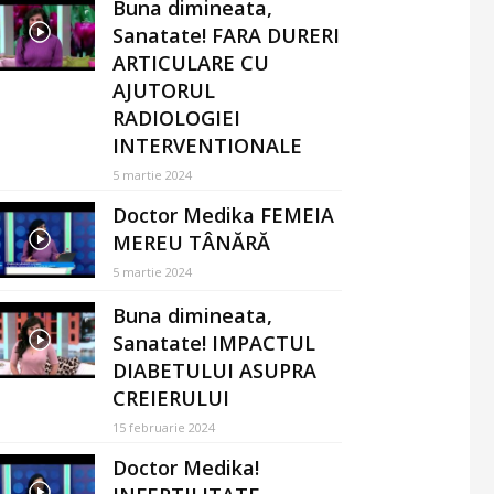
Buna dimineata,
Sanatate! FARA DURERI
ARTICULARE CU
AJUTORUL
RADIOLOGIEI
INTERVENTIONALE
5 martie 2024
Doctor Medika FEMEIA
MEREU TÂNĂRĂ
5 martie 2024
Buna dimineata,
Sanatate! IMPACTUL
DIABETULUI ASUPRA
CREIERULUI
15 februarie 2024
Doctor Medika!