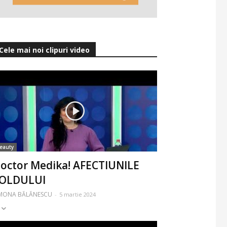
Cele mai noi clipuri video
eauty
octor Medika! AFECTIUNILE
OLDULUI
IMONA BĂLĂNESCU
-
5 martie 2024