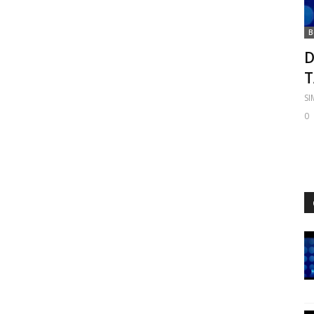
B
D
S
0