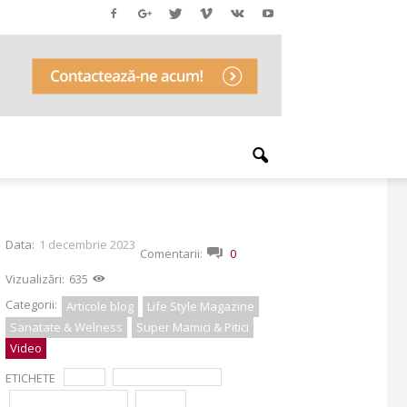
Data:
1 decembrie 2023
Comentarii:
0
Vizualizări:
635
Categorii:
Articole blog
Life Style Magazine
Sanatate & Welness
Super Mamici & Pitici
Video
ETICHETE
copii
dr. Ilinca Tranulis
Simona Balanescu
viroze