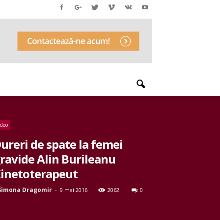
ideo
ureri de spate la femei
ravide Alin Burileanu
inetoterapeut
Simona Dragomir
-
9 mai 2016
2062
0