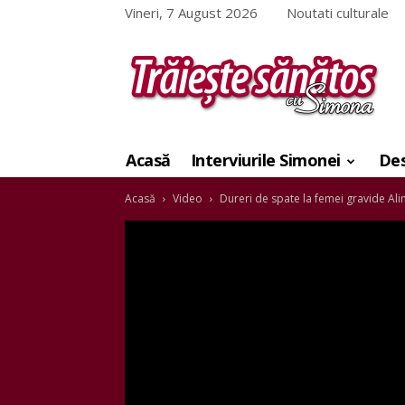
Vineri, 7 August 2026
Noutati culturale
Traieste
sanatos
Acasă
Interviurile Simonei
Des
cu
Simona
Acasă
Video
Dureri de spate la femei gravide Ali