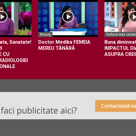
Beauty
Farfuria mea sanat
ata, Sanatate!
Doctor Medika FEMEIA
Buna dimineat
I
MEREU TÂNĂRĂ
IMPACTUL DI
E CU
ASUPRA CREI
ADIOLOGIEI
IONALE