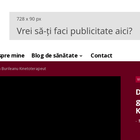
pre mine
Blog de sănătate
Contact
n Burileanu Kinetoterapeut
V
D
g
K
-