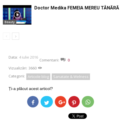
Doctor Medika FEMEIA MEREU TÂNĂRĂ
Beauty
Data:
4 iulie 2016
Comentarii:
0
Vizualizări:
3660
Categorii:
Articole blog
Sanatate & Welness
Ți-a plăcut acest articol?