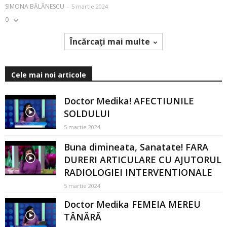
SIMONA BĂLĂNESCU
-
5 martie 2024
0
Încărcați mai multe
Cele mai noi articole
Doctor Medika! AFECTIUNILE
SOLDULUI
5 martie 2024
Buna dimineata, Sanatate! FARA
DURERI ARTICULARE CU AJUTORUL
RADIOLOGIEI INTERVENTIONALE
5 martie 2024
Doctor Medika FEMEIA MEREU
TÂNĂRĂ