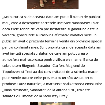
„Ma bucur ca si de aceasta data am putut fi alaturi de publicul
meu, care a descoperit secretele unei vieti sanatoase! Chiar
daca zilele toride de vara par nesfarsite si gandul ne este la
vacanta, gravidutele au raspuns afirmativ invitatiei mele. In
public am avut o prezenta feminina venita din provincie special
pentru conferinta mea. Sunt onorata ca si de aceasta data am
avut invitati specialisti alaturi de care am putut crea o
atmosfera mai racoroasa pentru viitoarele mame. Banca de
celule stem Biogenis, Sanador, Clarfon, Magiunul de
Topoloveni si Tedi au dat curs invitatiei de a schimba macar
putin vietile tuturor celor prezenti cu un sfat avizat ori cu
produse 100% naturale”, a marturisit realizatoarea emisiunilor
„Buna dimineata, Sanatate!” de la Antena 1 si „Traieste
sanatos cu Simona” de la radio Itsy Bitsy.