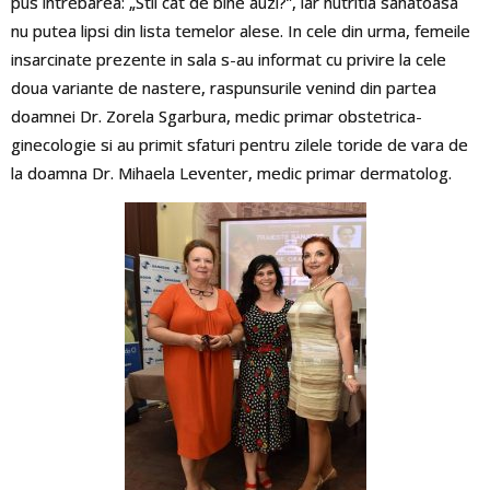
pus intrebarea: „Stii cat de bine auzi?”, iar nutritia sanatoasa
nu putea lipsi din lista temelor alese. In cele din urma, femeile
insarcinate prezente in sala s-au informat cu privire la cele
doua variante de nastere, raspunsurile venind din partea
doamnei Dr. Zorela Sgarbura, medic primar obstetrica-
ginecologie si au primit sfaturi pentru zilele toride de vara de
la doamna Dr. Mihaela Leventer, medic primar dermatolog.