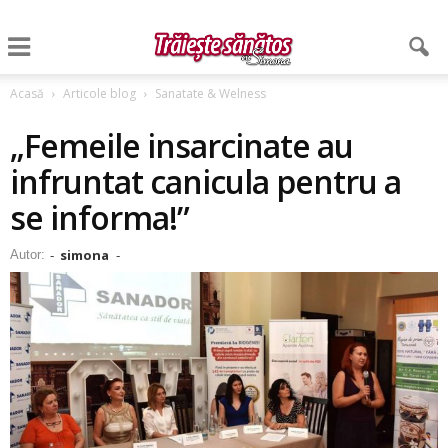
Acasă
Articole blog
Sanatate & Welness
„Femeile insarcinate au
infruntat canicula pentru a
se informa!”
simona
Autor:
-
-