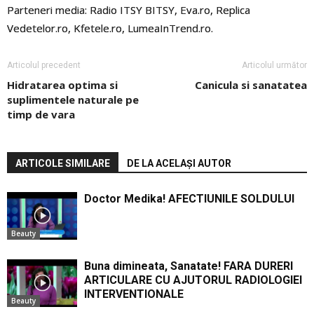
Parteneri media: Radio ITSY BITSY, Eva.ro, Replica
Vedetelor.ro, Kfetele.ro, LumeaInTrend.ro.
Articolul precedent
Articolul următor
Hidratarea optima si
Canicula si sanatatea
suplimentele naturale pe
timp de vara
ARTICOLE SIMILARE
DE LA ACELAȘI AUTOR
Doctor Medika! AFECTIUNILE SOLDULUI
Beauty
Buna dimineata, Sanatate! FARA DURERI
ARTICULARE CU AJUTORUL RADIOLOGIEI
INTERVENTIONALE
Beauty