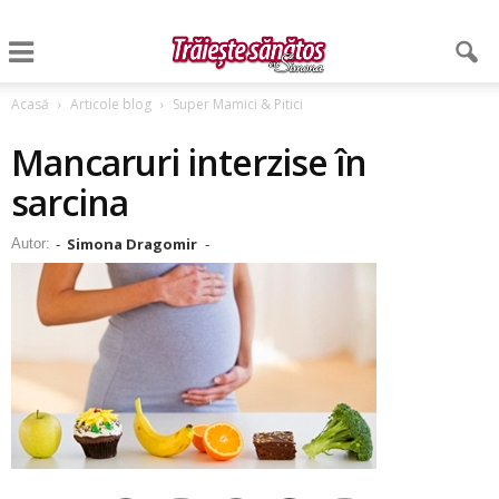
Acasă
Articole blog
Super Mamici & Pitici
Mancaruri interzise în
sarcina
Simona Dragomir
Autor:
-
-