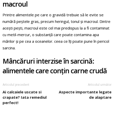
macroul
Printre alimentele pe care o gravidă trebuie să le evite se
numără peștele gras, precum heringul, tonul și macroul. Dintre
acești pești, macroul este cel mai predispus la a fi contaminat
cu metil-mercur, o substanță care poate contamina apa
mărilor și pe cea a oceanelor. ceea ce îți poate pune în pericol
sarcina.
Mâncăruri interzise în sarcină:
alimentele care conțin carne crudă
Articolul precedent
Articolul următor
Ai calcaiele uscate si
Aspecte importante legate
crapate? Iata remediul
de alaptare
perfect!