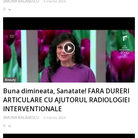
SIMONA BĂLĂNESCU
-
5 martie 2024
0
Beauty
Buna dimineata, Sanatate! FARA DURERI
ARTICULARE CU AJUTORUL RADIOLOGIEI
INTERVENTIONALE
SIMONA BĂLĂNESCU
-
5 martie 2024
0