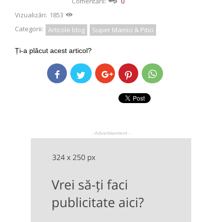
Comentarii:
0
Vizualizări:
1853
Categorii:
Articole blog
Super Mamici & Pitici
Ți-a plăcut acest articol?
- Advertisement -