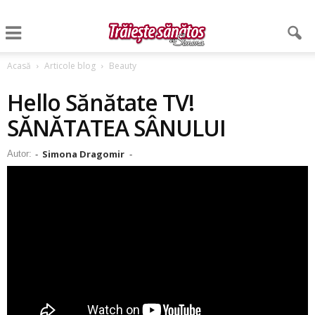
Acasă
Articole blog
Beauty
Hello Sănătate TV!
SĂNĂTATEA SÂNULUI
Simona Dragomir
Autor:
-
-