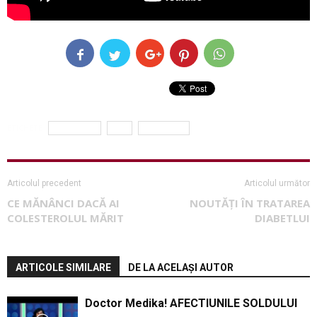
ETICHETE
PREVENTIE
san
SANATATE
Articolul precedent
Articolul următor
CE MĂNÂNCI DACĂ AI
NOUTĂȚI ÎN TRATAREA
COLESTEROLUL MĂRIT
DIABETLUI
ARTICOLE SIMILARE
DE LA ACELAȘI AUTOR
Doctor Medika! AFECTIUNILE SOLDULUI