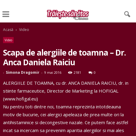
Acasă
Video
Video
Scapa de alergiile de toamna – Dr.
Anca Daniela Raiciu
Simona Dragomir
-
-
9 mai 2016
2181
0
ALERGIILE DE TOAMNA, cu dr. ANCA DANIELA RAICIU, dr. in
stiinte farmaceutice, Director de Marketing la HOFIGAL
(www.hofigal.eu)
Nu pentru toti dintre noi, toamna reprezinta intotdeauna
motiv de bucurie, cei alergici apeleaza de prea multe ori la
antihistaminice si decongestive nazale. Ce putem face astfel
incat sa incercam sa prevenim aparitia alergiilor si mai ales