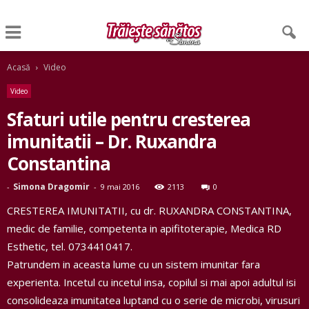
Acasă
Video
Video
Sfaturi utile pentru cresterea
imunitatii – Dr. Ruxandra
Constantina
Simona Dragomir
-
-
9 mai 2016
2113
0
CRESTEREA IMUNITATII, cu dr. RUXANDRA CONSTANTINA,
medic de familie, competenta in apifitoterapie, Medica RD
Esthetic, tel. 0734410417.
Patrundem in aceasta lume cu un sistem imunitar fara
experienta. Incetul cu incetul insa, copilul si mai apoi adultul isi
consolideaza imunitatea luptand cu o serie de microbi, virusuri