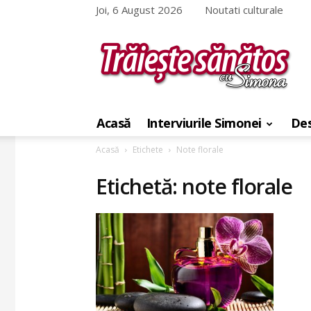
Joi, 6 August 2026
Noutati culturale
Traieste
sanatos
Acasă
Interviurile Simonei
Des
cu
Simona
Acasă
Etichete
Note florale
Etichetă: note florale