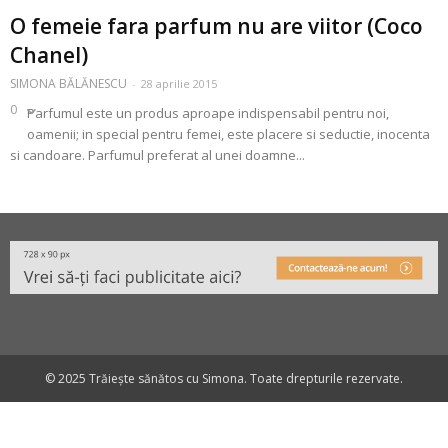
O femeie fara parfum nu are viitor (Coco
Chanel)
SIMONA BĂLĂNESCU
-
28 aprilie 2015
0
Parfumul este un produs aproape indispensabil pentru noi,
oamenii; in special pentru femei, este placere si seductie, inocenta
si candoare. Parfumul preferat al unei doamne...
© 2025 Trăiește sănătos cu Simona. Toate drepturile rezervate.