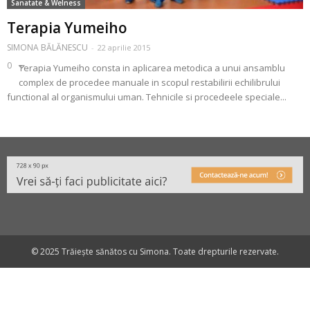
Sanatate & Welness
Terapia Yumeiho
SIMONA BĂLĂNESCU
-
22 aprilie 2015
0
Terapia Yumeiho consta in aplicarea metodica a unui ansamblu
complex de procedee manuale in scopul restabilirii echilibrului
functional al organismului uman. Tehnicile si procedeele speciale...
© 2025 Trăiește sănătos cu Simona. Toate drepturile rezervate.