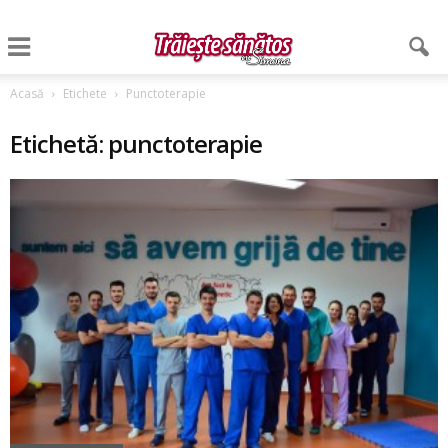
Acasă
Etichete
Punctoterapie
Etichetă: punctoterapie