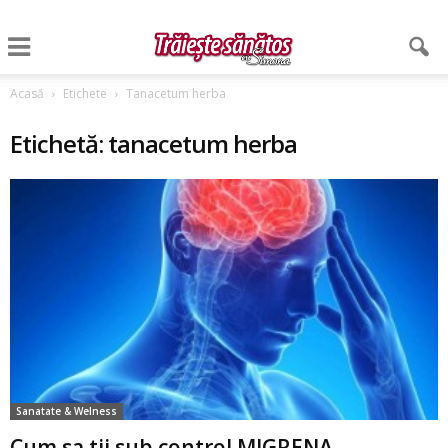
Acasă
Etichete
Tanacetum herba
Etichetă: tanacetum herba
Sanatate & Welness
Cum sa tii sub control MIGRENA