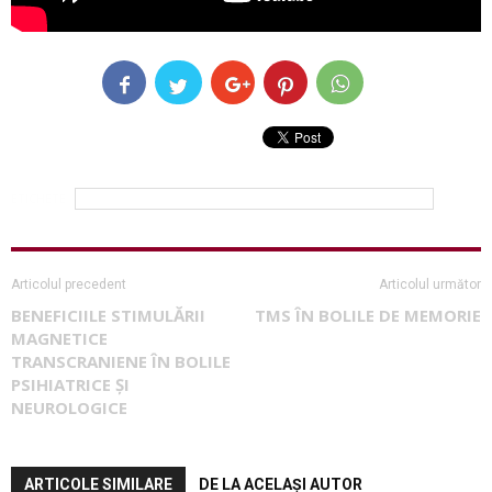
ETICHETE
AVC TMS tratament Clinica OXXYGENE dr. Adrian Stanescu
Articolul precedent
Articolul următor
BENEFICIILE STIMULĂRII
TMS ÎN BOLILE DE MEMORIE
MAGNETICE
TRANSCRANIENE ÎN BOLILE
PSIHIATRICE ȘI
NEUROLOGICE
ARTICOLE SIMILARE
DE LA ACELAȘI AUTOR