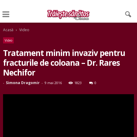
Acasă
Video
Video
Tratament minim invaziv pentru
fracturile de coloana – Dr. Rares
Nechifor
Simona Dragomir
-
-
9 mai 2016
1823
0