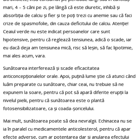
mari, 4 – 5 căni pe zi, pe lângă că este diuretic, inhibă şi
absorbţia de calciu şi fier și te poți trezi cu anemie sau că faci
crize de spasmofolie, din cauza deficitului de calciu. Atenţie!
Ceaiul verde nu este indicat persoanelor care sunt
hipotensive, pentru că reglează tensiunea, adică o scade, iar
eu dacă deja am tensiunea mică, risc să leşin, să fac lipotimie,
mai ales acum, vara.
Sunătoarea interferează şi scade eficacitatea
anticoncepţionalelor orale. Apoi, puţină lume ştie că atunci când
luăm preparate cu sunătoare, chiar ceai, nu trebuie să ne
expunem la soare, pentru că pot să apară diferite erupţii la
nivelul pielii, pentru că sunătoarea este o plantă
fotosensibilizatoare, ca şi coada-şoricelului.
Mai mult, sunătoarea poate să dea nevralgii. Echinacea nu se
ia în paralel cu medicamentele anticolesterol, pentru că apar
efecte adverse, cum ar potenţarea dar și anularea efectului