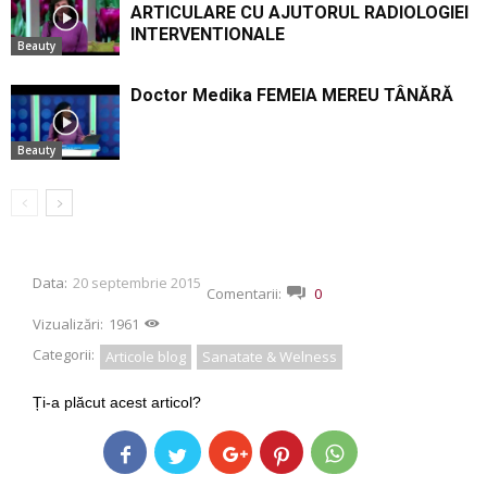
ARTICULARE CU AJUTORUL RADIOLOGIEI
INTERVENTIONALE
Beauty
Doctor Medika FEMEIA MEREU TÂNĂRĂ
Beauty
Data:
20 septembrie 2015
Comentarii:
0
Vizualizări:
1961
Categorii:
Articole blog
Sanatate & Welness
Ți-a plăcut acest articol?