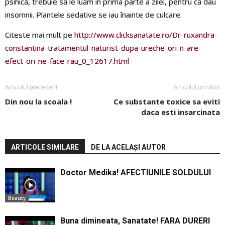
psihică, trebuie să le luăm în prima parte a zilei, pentru că dau
insomnii. Plantele sedative se iau înainte de culcare.
Citeste mai mult pe
http://www.clicksanatate.ro/Dr-ruxandra-
constantina-tratamentul-naturist-dupa-ureche-ori-n-are-
efect-ori-ne-face-rau_0_12617.html
Articolul precedent
Articolul următor
Din nou la scoala !
Ce substante toxice sa eviti
daca esti insarcinata
ARTICOLE SIMILARE
DE LA ACELAȘI AUTOR
Doctor Medika! AFECTIUNILE SOLDULUI
Beauty
Buna dimineata, Sanatate! FARA DURERI