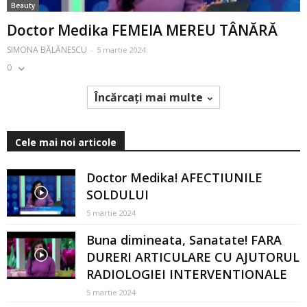
Beauty
Doctor Medika FEMEIA MEREU TÂNĂRĂ
SIMONA BĂLĂNESCU
-
5 martie 2024
0
Încărcați mai multe
Cele mai noi articole
Doctor Medika! AFECTIUNILE
SOLDULUI
5 martie 2024
Buna dimineata, Sanatate! FARA
DURERI ARTICULARE CU AJUTORUL
RADIOLOGIEI INTERVENTIONALE
5 martie 2024