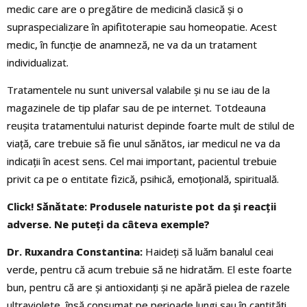
medic care are o pregătire de medicină clasică şi o
supraspecializare în apifitoterapie sau homeopatie. Acest
medic, în funcţie de anamneză, ne va da un tratament
individualizat.
Tratamentele nu sunt universal valabile şi nu se iau de la
magazinele de tip plafar sau de pe internet. Totdeauna
reuşita tratamentului naturist depinde foarte mult de stilul de
viaţă, care trebuie să fie unul sănătos, iar medicul ne va da
indicații în acest sens. Cel mai important, pacientul trebuie
privit ca pe o entitate fizică, psihică, emoţională, spirituală.
Click! Sănătate: Produsele naturiste pot da și reacţii
adverse. Ne puteţi da câteva exemple?
Dr. Ruxandra Constantina:
Haideţi să luăm banalul ceai
verde, pentru că acum trebuie să ne hidratăm. El este foarte
bun, pentru că are şi antioxidanţi şi ne apără pielea de razele
ultraviolete, însă consumat pe perioade lungi sau în cantităţi