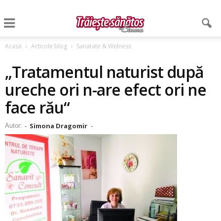
Acasă
Articole blog
Sanatate & Welness
„Tratamentul naturist după
ureche ori n-are efect ori ne
face rău“
Simona Dragomir
Autor:
-
-